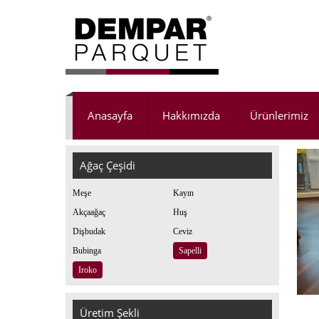
Anasayfa
Hakkımızda
Ürünlerimiz
Ağaç Çeşidi
Meşe
Kayın
Akçaağaç
Huş
Dişbudak
Ceviz
Bubinga
Sapelli
Iroko
Üretim Şekli