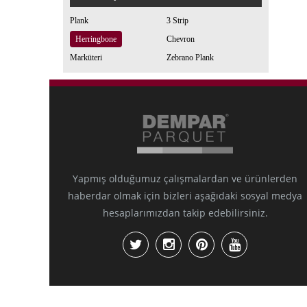
Plank
3 Strip
Herringbone
Chevron
Marküteri
Zebrano Plank
Yapmış olduğumuz çalışmalardan ve ürünlerden
haberdar olmak için bizleri aşağıdaki sosyal medya
hesaplarımızdan takip edebilirsiniz.