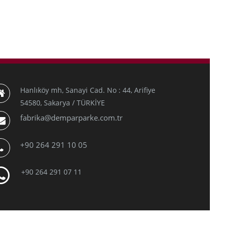
Hanlıköy mh, Sanayi Cad. No : 44, Arifiye
54580, Sakarya / TÜRKİYE
fabrika@demparparke.com.tr
+90 264 291 10 05
+90 264 291 07 11