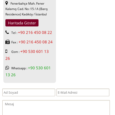
Fenerbahçe Mah. Fener
Kalamış Cad. No :15 / A (Barış
Residence) Kadıköy / İstanbul
Haritada Göster
+90 216 450 08 22
Tel :
+90 216 450 08 24
Fax :
+90 530 601 13
Gsm :
26
+90 530 601
Whatsapp :
13 26