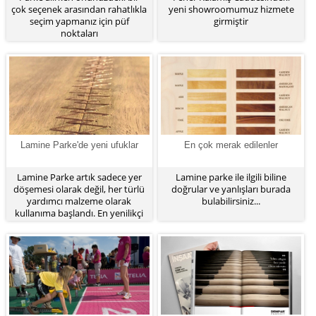
çok seçenek arasından rahatlıkla
yeni showroomumuz hizmete
seçim yapmanız için püf
girmiştir
noktaları
Lamine Parke'de yeni ufuklar
En çok merak edilenler
Lamine Parke artık sadece yer
Lamine parke ile ilgili biline
döşemesi olarak değil, her türlü
doğrular ve yanlışları burada
yardımcı malzeme olarak
bulabilirsiniz...
kullanıma başlandı. En yenilikçi
uygulamaları bu sayfamızdan
sizlere duyurmaya çalışacağız.